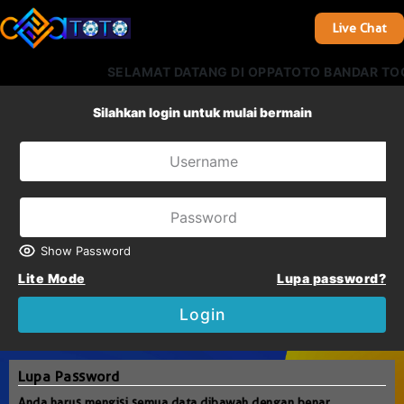
Live Chat
SELAMAT DATANG DI OPPATOTO BANDAR TOGE
Silahkan login untuk mulai bermain
Show Password
Lite Mode
Lupa password?
Login
Lupa Password
Anda harus mengisi semua data dibawah dengan benar.