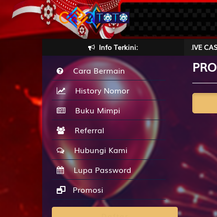
BANDAR TOGEL, LIVE CASINO & SLOT TERBAIK DAN TERPERCAY
Info Terkini:
PRO
Cara Bermain
History Nomor
Buku Mimpi
Referral
Hubungi Kami
Lupa Password
Promosi
Daftar