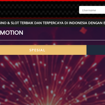
A DI INDONESIA DENGAN BONUS - BONUS TANPA BATAS SETIAP 
MOTION
SPESIAL