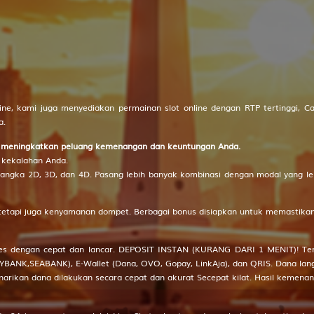
, kami juga menyediakan permainan slot online dengan RTP tertinggi, Cas
a.
 meningkatkan peluang kemenangan dan keuntungan Anda.
 kekalahan Anda.
 angka 2D, 3D, dan 4D. Pasang lebih banyak kombinasi dengan modal yang l
tapi juga kenyamanan dompet. Berbagai bonus disiapkan untuk memastika
s dengan cepat dan lancar. DEPOSIT INSTAN (KURANG DARI 1 MENIT)! Ter
BANK,SEABANK), E-Wallet (Dana, OVO, Gopay, LinkAja), dan QRIS. Dana lan
kan dana dilakukan secara cepat dan akurat Secepat kilat. Hasil kemenang