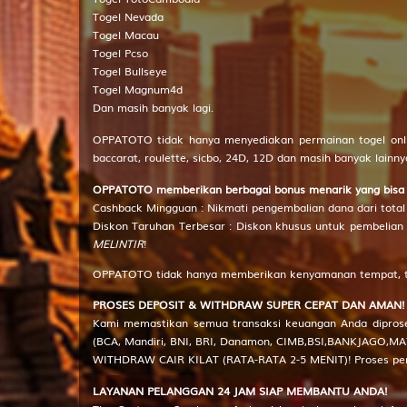
Togel Nevada
Togel Macau
Togel Pcso
Togel Bullseye
Togel Magnum4d
Dan masih banyak lagi.
OPPATOTO tidak hanya menyediakan permainan togel online
baccarat, roulette, sicbo, 24D, 12D dan masih banyak lainny
OPPATOTO memberikan berbagai bonus menarik yang bisa
Cashback Mingguan : Nikmati pengembalian dana dari total
Diskon Taruhan Terbesar : Diskon khusus untuk pembelian
MELINTIR
!
OPPATOTO tidak hanya memberikan kenyamanan tempat, te
PROSES DEPOSIT & WITHDRAW SUPER CEPAT DAN AMAN!
Kami memastikan semua transaksi keuangan Anda diprose
(BCA, Mandiri, BNI, BRI, Danamon, CIMB,BSI,BANKJAGO,MAY
WITHDRAW CAIR KILAT (RATA-RATA 2-5 MENIT)! Proses penari
LAYANAN PELANGGAN 24 JAM SIAP MEMBANTU ANDA!